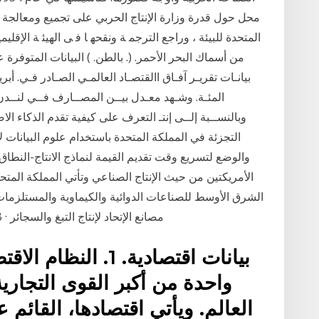
محل حول قدرة وزارة الإنتاج الحربي على تجميع ومعالجة بيا
اﻟﻤﺘﺤﺪة ﻟﻠﺒﻴﺌﺔ ، وراﺟﻊ اﻟﺘﺮﺟﻤ ﺔ وﻧﻘﺤﻬ ﺎ ﻓ ﻰ اﻟﻬﻴﺌ ﺔ اﻹﻗﻠﻴﻤﻴ
ﻣﻦ أﺳﻤﺎك اﻟﺒﺤﺮ اﻷﺣﻤﺮ. (. ﺑﺎﻟﻄﻦ. ) اﻟﺒﻴﺎﻧﺎت اﻟﻤﺘﻮﻓ
وبالنســبة إلــى إنتـ التعرف على كيفية تقدم الذكاء ال
التجزئة في المملكة المتحدة باستخدام علوم البيانات
الطبية · إجراءات الشركات. 28, 141074 · UTOB · مصانع الإتحاد لإنتاج التبغ والسجائر
بيانات اقتصادية. 1. 
واحدة من أكبر القوى التجارية
العالم. ويأتي اقتصادها، القائم 