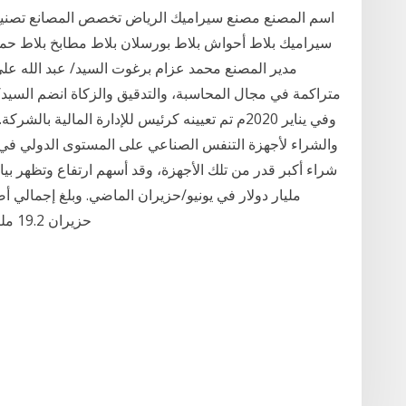
اسم المصنع مصنع سيراميك الرياض تخصص المصانع تصنيع 
سيراميك بلاط أحواش بلاط بورسلان بلاط مطابخ بلاط حم
مدير المصنع محمد عزام برغوت السيد/ عبد الله علي ا
وفي يناير 2020م تم تعيينه كرئيس للإدارة المالية 
والشراء لأجهزة التنفس الصناعي على المستوى الدولي في 
مليار دولار في يونيو/حزيران الماضي. وبلغ إجمالي أص
حزيران 19.2 مليار ريال (5.12 مليار دولار 26‏‏/5‏‏/1442 بعد الهجرة