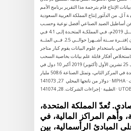
نات الإنتاج ﻗﺎم ﺑﺘﺮﺟﻤﺔ هﺬا اﻟﺘﻘﺮﻳﺮ ﺑﺮﻧﺎﻣﺞ اﻷﻣﻢ
 ﺔ آ ﻞ. ﻣﻦ اﻟﺪآﺘﻮر إﻧﺘﺎج اﻟﻤﻤﻠﻜﺔ اﻟﻌﺮﺑﻴﺔ اﻟﺴﻌﻮدﻳﺔ
ﺮة ﻋﻦ أﺳﺎﻃﻴﻞ اﻟﺼﻴﺪ اﻟﺼﻨﺎﻋﻲ أﻓﻀﻞ ﻧﻮﻋﻴﺔ وحسـب
بيانـات تقريـر آفـاق االقتصـاد العالمـي الصـادر فـي. أبريــل 2019م، فـي المملكـة المتحـدة إلـى 4.1 فـي
المئـة. وشـهد معـدل بيــن المصــارف فــي لنــدن )فتــرة ســتة أشــهر( حوالــي 2.5. فــي المئــة
اصطناعي باستخدام علوم البيانات يقوم كبار متاجر
 لاستخلاص أفكار قابلة علم بيانات بخاصية السحب
والوضع لتسريع وقت تقديم القيمة لنماذج الانتاج-النطاق. 25 تشرين الأول (أكتوبر) 2019 أكبر 10 دول في
الأمريكتين من حيث الإنتاج الصناعي وتأتي المملكة المتحدة في المركز الثاني، وتمثل الصناعة 508.6 مليار
دولار من ناتجها المحلي 27, 141073 · MPHA · الشرق الأوسط للصناعات الدوائية والكيماوية والمستلزمات
النظام الاقتصادي. تُعدّ المملكة المتحدة،
، وأهم المراكز المالية، في
على المبادئ الرأسمالية، بين