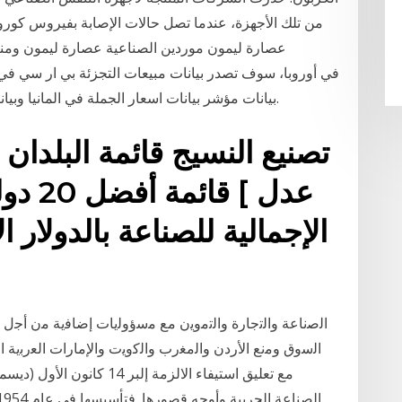
من تلك الأجهزة، عندما تصل حالات الإصابة بفيروس كورو
عصارة ليمون موردين الصناعية عصارة ليمون ومنت
بيانات مؤشر بيانات اسعار الجملة في المانيا وبيانات الانتاج الصناعي في منطقة اليورو يوم الاربعاء.
تصنيع النسيج قائمة البلدان
عدل ] 
الإجمالية للصناعة بالدولار 
اﻟﺻﻧﺎﻋﺔ واﻟﺗﺟﺎرة واﻟﺗﻣوﯾن ﻣﻊ ﻣﺳؤوﻟﯾﺎت إﺿﺎﻓﯾﺔ ﻣن أﺟل ﺿ
اﻟﺳوق وﻣﻧﻊ اﻷردن واﻟﻣﻐرب واﻟﮐوﯾت واﻹﻣﺎرات اﻟﻌرﺑﯾﺔ اﻟﻣ