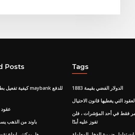
d Posts
Tags
الدولار الفضي بقيمة 1883
كيفية تفعيل بطاقة ال
عقود التي يغطيها قانون الاحتيال
عقود 
مر فقط في أحد المؤشرات ، فلن
تفوز عليه أبدًا
1 باوند من الذهب يس
ات تداول ضريبة الدخل المعاملة
هل يمكنني إيداع نقود