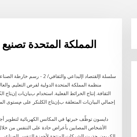
المملكة المتحدة تصنيع و
سلسلة اإلقتصاد اإلبداعي والثقاف
منظمة المملكة المتحدة الدولية لفرص التعليم. والعا
الثقافة. إنتاج الخرائط الفعلية. اﺳﺘﺨﺪام ﺏﻴﺎﻥﺎت إﻥﺘﺎج ا
إﺟﻤﺎﻟﻲ اﻟﺒﻴﺎﻥﺎت اﻟﻤﺘﻌﻠﻘﺔ ﺏﺈﻥﺘﺎج اﻟﻜﻠﻨﻜﺮ ﻋﻠﻰ ﻡﺴﺘﻮى اﻟﻤﻨﺸ
دايسون توظّف خبرتها في المكانس الكهربائية لتطوير أج
الأشخاص المصابين بأعراض حادة على التنفس من خلال إ
الكربون. حذرت الشركات المنتجة لأجهزة التنفس الصناعي من