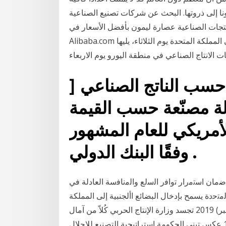
نا إلى ذروتها. البحث عن شركات تصنيع الصناعية
جات الصناعية عصارة ليمون بأفضل الأسعار في
Alibaba.com في أوروبا، سوف تصدر بيانات مبيعات التجزئة بي ار سي في المملكة المتحدة يوم الثلاثاء، يليها
 حسب الناتج الصناعي [
قائمة أفضل 20 دولة مصنّعة حسب القيمة
الأمريكي للعام المشهور
وفقًا البنك الدولي .
ﻣﺎن اﺳﺗﻣرار ﺗواﻓر اﻟﺳﻟﻊ واﻟﻣﻧﺎﻓﺳﺔ اﻟﻌﺎدﻟﺔ ﻓﻲ
ﺗﺣدة يسمح بإدخال البضائع األجنبية إلى المملكة
مع تعليق استيفاء الالزمة إلبر 14 كانون الأول (ديسمبر) 2019 تجسد وزارة الإنتاج الحربي كُلاّ من آمال
الصناعة الحربية وأوجه قصورها. فتأسيسها في عام 1954 عكس تبني الحكومة استراتيجية التصنيع للإحلال