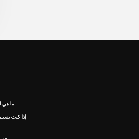
ما هي ال
إذا كنت تستث
خيار