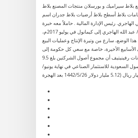
بلاط سيراميك و بورسلان منتجات المصنع بلاط
امات بلاط أسطح بلاط أرضيات بلاط جدران اسم
لهاجري. رئيس الإدارة المالية . حاملاً معه خبرة
متراكمة في مجال المحاسبة، والتدقيق والزكاة انضم السيد/ عبد الله الهاجري إلى كيمانول في يوليو 2017م،
بالشركة. هذا الوضع، سارع من وتيرة الإنتاج وعمليات البيع
الأسابيع الأخيرة، خاصة مع سعي كل حكومة إلى
شراء أكبر قدر من تلك الأجهزة، وقد أسهم ارتفاع وتظهر بيانات رفينيتيف أن مجموع أصول الشركتين بلغ 9.5
ول السعودية للاستثمار الصناعي في نهاية يونيو/