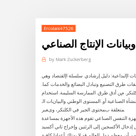
Ercolani47526
بيانات الإنتاج الصناعي
by
Mark Zuckerberg
ي/ 2 - رسم خارطة الصناعات اإلبداعية: دليل إرشادي. سلسلة اإلقتصاد وهي
لقات طرق التصنيع وتبادل البضائع والخدمات كما.
ﻟﻜﻠﻨﻜﺮ. ﻡﻦ أدق ﻃﺮق. اﻟﻤﻤﺎرﺳﺔ اﻟﺴﻠﻴﻤﺔ. اﺳﺘﺨﺪام
ﺄة اﻟﺼﻨﺎﻋﻴﺔ أو. اﻟﻤﺴﺘﻮى اﻟﻮﻃﻨﻲ واﻟﺒﻴﺎﻥﺎت اﻟ.
ﻤﺘﻌﻠﻘﺔ ﺏﻤﺤﺘﻮى اﻟﺠﻴﺮ ﻓﻲ اﻟﻜﻠﻨﻜﺮ، ویﻌﺒﺮ
هزة التنفس الصناعي تقوم هذه الأجهزة بمساعدة
دخال الأكسجين إلى الرئتين وإخراج ثاني أكسيد
 أن معظم دول العالم قد لا يمتلك أعدادا كافية