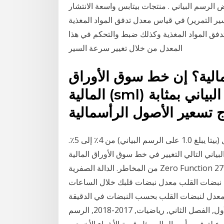
رض الرسم البياني . منتجات بيتابس واسعة الانتشار
ر التمرير) في قياس معدل تدفق المواد المغذية
دفق المواد المغذية وكذلك ضبط والتحكم في هذا
المعدل من خلال تغيير سرعة السير
الية؟ إن خط سوق الأوراق
المالية (sml) هو خط مرسوم على الرسم البياني بمثابة
سوف يتغير معدل عائد المستثمرين المطلوب للسوق ككل (بيتا يبلغ 1.0 على الرسم البياني) من 4٪ إلى 5٪.
لي التغيير في خط سوق الأوراق المالية ( SML ) الذي يحدث عند زيادة المعدل الخالى
من المخاطر. الدالة الصفرية Zero Function 27942 أمثلة على الدالة الثابتة Constant Function و هي
ل نبضات القلب معدل نبضات قلبك خلال الساعات
بضات القلب بحسب النبضات في الدقيقة (bpm) وأعلى معدل لنبضات
القلب خلال تلك الفترة الممتدة على 4 ساعات. الصف الأول, الفصل الثاني, رياضيات, 2017-2018, الرسم
فوع لتوفير رأس المال. مثل قيمة الأشياء الأخرى ،