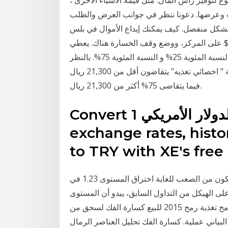
ت وعرضها. دعونا ننظر في جوانب العرض والطلب
شكل منفصل. كيف يمكنك إيداع الأموال في بلس Plus500؟ و تتوقع أن يكون هناك مجال لتحقيق معدل 15
مجال لتحقيق معدل 15 $ . لا تتوقع خسارة أكثر من 2.50 $ على المركز، ووضع وقف الخسارة هناك. يعطي
الخط الموجود في الرسم لاحظ أيضا رقمين آخرين مهمين: النسبة المئوية 25% و النسبة المئوية 75%. بالنظر
إلى الرسم البياني نستنتج أن 25% من العاملين في مهنة " اخصائي تغذيه" يتقاضون أقل من 21,300 ريال
فيما يتقاضى 75% أكثر من 21,300 ريال.
Convert 1 الدولار الأمريكي to الليرة التركية. Get live
exchange rates, histor
to TRY with XE's free 
ومن خلال النظر إلى هذا الرسم البياني، أعتقد أنه سوف يكون من الصعب للغاية اختراق المستوى 1.23 في
لى الهيكل من التداول السابق، يبدو أن المستوى
1.25 هو الجزء العلوي من "نطاق كسارة الفك بطانة ارتداء رمح تغذية رمح 2015 للبيع كسارة الفك لسحق من
لبياني عملية. كسارة الفك تحليل العناصر الرمال