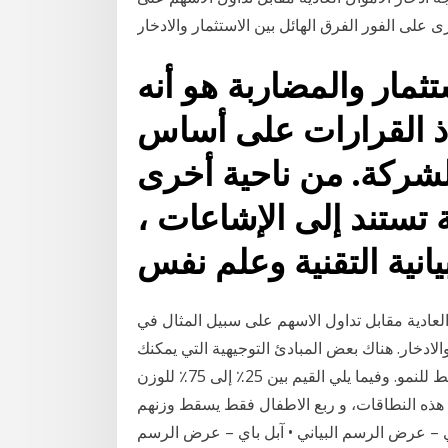
تثمار والمضاربة هو أنه
اذ القرارات على أساس
الشركة. من ناحية أخرى
 تستند إلى الإشاعات ،
يانية التقنية وعلم نفس
 العادية مقابل تداول الاسهم على سبيل المثال في
والادخار. هناك بعض المبادئ التوجيهية التي يمكنك
الرجوع إليها للتأكد من أن طفلك يقع ضمن المدى المتوسط للنمو. وفيما يلي القيم بين 25٪ إلى 75٪ للوزن
 هذه النطاقات، و ربع الاطفال فقط يسقط وزنهم
ي – عرض الرسم البياني • آبل باي – عرض الرسم