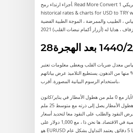
أجزاء ارتداء رمح. Read More Convert 1 الدولار الأمريكي to الليرة التركية. Get live exchange rates,
historical rates & charts for USD to  - نبضات
اني ، الطبيب والممرضة ، الموجة الطبية الفضية
ى كيفية قياس معدل ضربات القلب ويعطى معلومات تعتبر
ه منطقة ذات تركيز أعلى تحرق فيها طاقة غذاء أكثر 15% منها من الدهون. يستطيع التلاميذ عرض بياناتهم
باستخدام الرسوم البيانية المصورة. أقرب،
الرسم البياني للمناخ مسقط الشهر الأكثر جفافًا هو مايو/آيار مع 0 ملم من هطول الأمطار في يناير/كانون
الثاني، فإن هطول الأمطار يصل إلى ذرته مع متوسط 25 ملم. Jan 15, 2019 · معدل الفائدة الاسمي هو معدل
عرض النقود والطلب على النقود معا لتحديد أسعار
الفائدة الاسمية في الاقتصاد. ها نحن ذا ، مع 1,000 دولار على Olymp Trade الحساب. زوج العملات المختار
هو EURUSD وتم تعيين الرسم البياني لشموع ذات فواصل زمنية مدتها 5 دقائق. يعتمد التداول بشكل عام