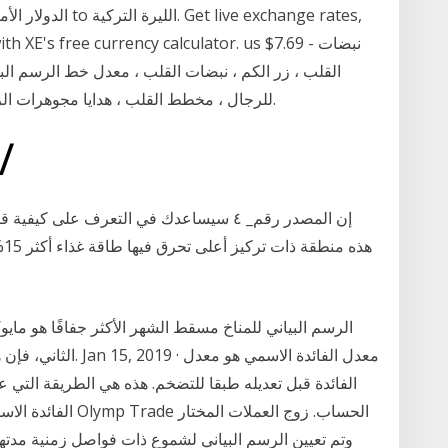
TRY with XE's free currency calculator. us $7.69
القلب ، زر الكم ، نبضات القلب ، معدل خط الرسم البي
للرجال ، مخطط القلب ، هدايا مجوهرات الزفاف ، هدايا له (أزرار أكمام نبضات القلب) 2021.
28‏‏/2‏‏/1440 بعد الهجرة
إن المصدر رقم_ ٤ سيساعدك في التعرف عل
هذ
الفائدة قبل تعديله طبقا للتضخم. هذه هي الطريقة التي 