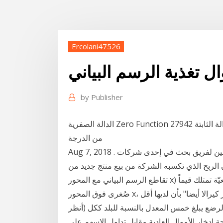
Ercolani47526
ل تغذية الرسم البياني
by
Publisher
الدالة الصفرية Zero Function 27942 أمثلة على الدالة الثابتة Constant Function و هي دالة كثيرة حدود
من الدرجة
Aug 7, 2018 . استعمل الرسم البياني أدناه للإجابة عما يأتي: تكنولوجيا: تبين لفريق بحث في إحدى شركات
ي تكسبه الشركة من بيع منتج جديد من A كثير حدود تربيعيّ ذو جذرين حقيقيَّين (نقاط
تقاطع الرسم البياني مع المحور x) وبالتالي لا يوجد جذور عُقَدِيّة. بعض كثيرات الحدود التربيعيّة تمتلك قيماً
صُغرى فوق المحور x، وفي هذه الحالة لا يوجد للدالة جذور حقيقيّة ولكن وتفخر كيرالا أيضا" بأن لديها أقل
لرضع يبلغ خمس المعدل بالنسبة للبلد ككل (أنظر
جة ادخار الأموال العادية مقابل تداول الاسهم على