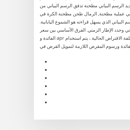
يد الرسم البياني مطحنة تدفق الرسم البياني من
ياني عملية مطحنة, الرمال طحن مطحنة الكرة في
البياني الذي يسهل قراءته هو الشموع اليابانية.
ياني وحدد الإطار الزمني. الفرق الأساسي بين سعر
الفائدة و apr هو أنه في حين أن سعر الفائدة يظهر تكلفة الاقتراض الحالية ، يتم استخدام apr لتقديم الصورة
الفائدة ورسوم المقرض اللازمة لتمويل القرض في