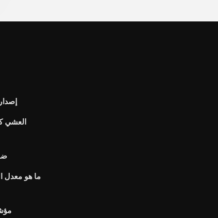
إصدار
ضري
ما هو معدل ا
مؤشر