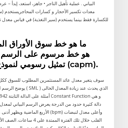
البياني . عملية تأهيل التاجر • جاهز، استعد، إبدأ – ع
معدات تكسير الأحجار و كسارات المحاجريستخدم (سي
للكسارة فقط بينما يستخدم (سير التغذية) في قياس معدل ت
ما هو خط سوق الأوراق الم
تمثيل رسومي لنموذج تسعير الأصول الرأسمالية (capm).
يوضح الرسم البياني التا
دالة كثيرة حدود من الدرجة يعرض الرسم البياني لمعد
الأربع الماضية ويظهر أدنى معدل لن
البياني وفقًا للنظرية الكلاسيكية ، الفائدة هي السعر المد