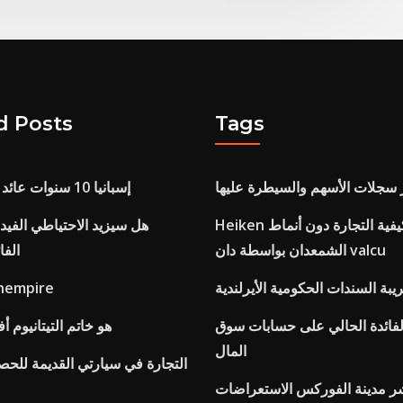
d Posts
Tags
 سجلات الأسهم والسيطرة عليها
إسبانيا 10 سنوات عائد سندات الخزينة
Heiken العشي كيفية التجارة دون أنماط
هل سيزيد الاحتياطي الفيد
الشمعدان بواسطة دان valcu
الفا
بة السندات الحكومية الأيرلندية
مخطط سلالة mpire
لفائدة الحالي على حسابات سوق
هو خاتم التيتانيوم
المال
التجارة في سيارتي القديمة للح
 مدينة الفوركس الاستعراضات